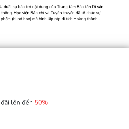
, dưới sự bảo trợ nội dung của Trung tâm Bảo tồn Di sản
n thông, Học viện Báo chí và Tuyên truyền đã tổ chức sự
 phẩm (blind box) mô hình lắp ráp di tích Hoàng thành
Đối Tác
sản
Thần Chiến Triều Trần
đãi lên đến 
50%
i