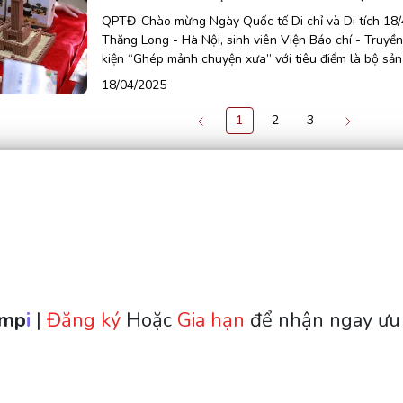
QPTĐ-Chào mừng Ngày Quốc tế Di chỉ và Di tích 18/4
Thăng Long - Hà Nội, sinh viên Viện Báo chí - Truyề
kiện “Ghép mảnh chuyện xưa” với tiêu điểm là bộ sản
Thăng Long: Long Thành Phục Kiến.
18/04/2025
1
2
3
Trung tâm Bảo tồn Di 
emp
I
 |
 Đăng ký 
Hoặc
 Gia hạn 
để nhận ngay ưu 
Thăng Long - Hà Nộ