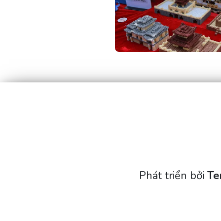
Liên Hệ
kinhdokyhoa@gmail.com
Nguyễn Thị Lan Anh
Trưởng Ban tổ chức Kinh Đô Kỳ Hoạ
0915478498
Phát triển bởi
T