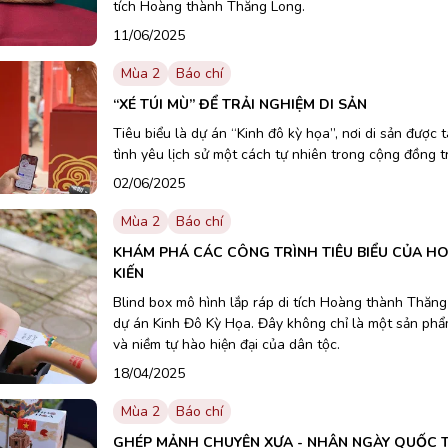
tích Hoàng thành Thăng Long.
11/06/2025
Mùa 2
Báo chí
“XÉ TÚI MÙ” ĐỂ TRẢI NGHIỆM DI SẢN
Tiêu biểu là dự án “Kinh đô kỳ họa”, nơi di sản được 
tình yêu lịch sử một cách tự nhiên trong cộng đồng t
02/06/2025
Mùa 2
Báo chí
KHÁM PHÁ CÁC CÔNG TRÌNH TIÊU BIỂU CỦA 
KIẾN
Blind box mô hình lắp ráp di tích Hoàng thành Thăng
dự án Kinh Đô Kỳ Họa. Đây không chỉ là một sản phẩm
và niềm tự hào hiện đại của dân tộc.
18/04/2025
Mùa 2
Báo chí
GHÉP MẢNH CHUYỆN XƯA - NHÂN NGÀY QUỐC TẾ 