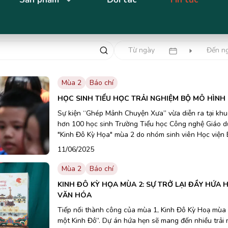
Mùa 2
Báo chí
HỌC SINH TIỂU HỌC TRẢI NGHIỆM BỘ MÔ HÌN
Sự kiện “Ghép Mảnh Chuyện Xưa” vừa diễn ra tại kh
hơn 100 học sinh Trường Tiểu học Công nghệ Giáo d
"Kinh Đô Kỳ Họa" mùa 2 do nhóm sinh viên Học viện 
11/06/2025
Mùa 2
Báo chí
KINH ĐÔ KỲ HỌA MÙA 2: SỰ TRỞ LẠI ĐẦY HỨA 
VĂN HÓA
Tiếp nối thành công của mùa 1, Kinh Đô Kỳ Hoạ mùa 2
một Kinh Đô”. Dự án hứa hẹn sẽ mang đến nhiều trải n