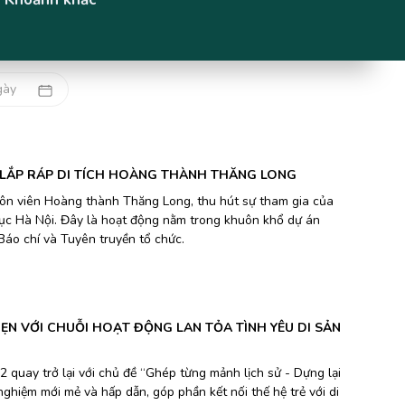
H LẮP RÁP DI TÍCH HOÀNG THÀNH THĂNG LONG
uôn viên Hoàng thành Thăng Long, thu hút sự tham gia của
ục Hà Nội. Đây là hoạt động nằm trong khuôn khổ dự án
Báo chí và Tuyên truyền tổ chức.
HẸN VỚI CHUỖI HOẠT ĐỘNG LAN TỎA TÌNH YÊU DI SẢN
 quay trở lại với chủ đề “Ghép từng mảnh lịch sử - Dựng lại
ghiệm mới mẻ và hấp dẫn, góp phần kết nối thế hệ trẻ với di