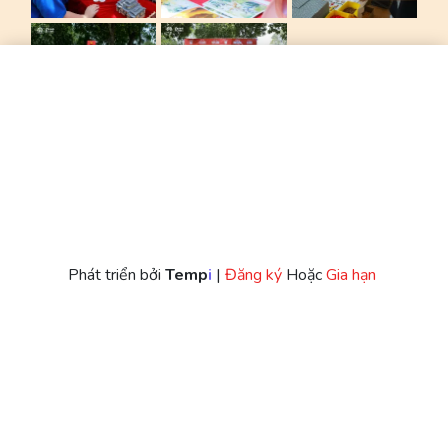
Liên Hệ
kinhdokyhoa@gmail.com
Nguyễn Thị Lan Anh
Trưởng Ban tổ chức Kinh Đô Kỳ Hoạ
0915478498
Phát triển bởi
Temp
I
 |
 Đăng ký 
Hoặc
 Gia hạn 
Đối Tác
Trung tâm Bảo tồn Di sản
Thần Chiến Triều Trần
Thăng Long - Hà Nội