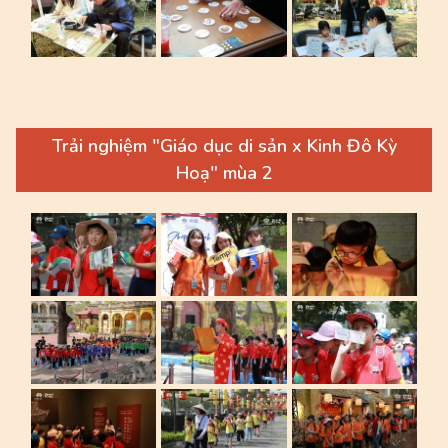
Trải nghiệm "Giáo dục di sản x Kinh Đô Kỳ
Hoạ" mùa 2